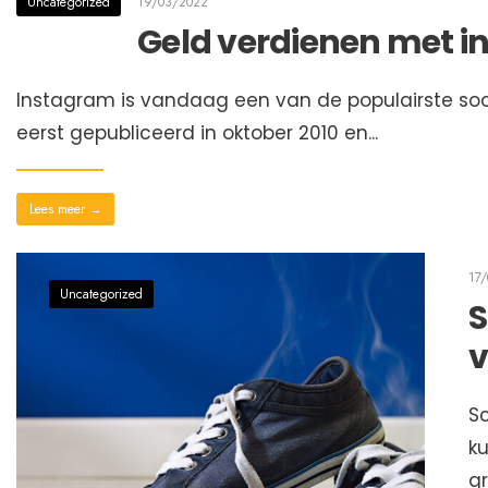
Uncategorized
19/03/2022
Geld verdienen met 
Instagram is vandaag een van de populairste soc
eerst gepubliceerd in oktober 2010 en
...
Lees meer
→
17
Uncategorized
S
v
S
k
gr