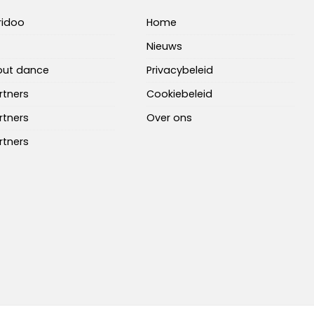
ridoo
Home
Nieuws
bout dance
Privacybeleid
rtners
Cookiebeleid
rtners
Over ons
rtners