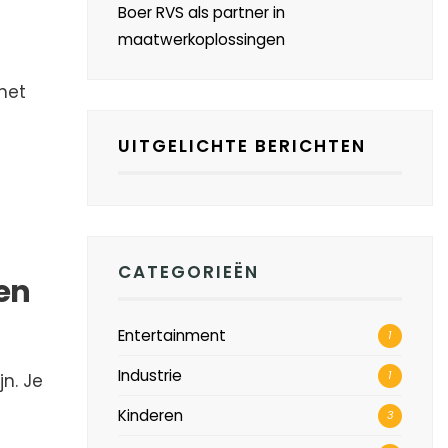
Boer RVS als partner in
maatwerkoplossingen
het
UITGELICHTE BERICHTEN
CATEGORIEËN
men
Entertainment
1
Industrie
1
n. Je
e
Kinderen
3