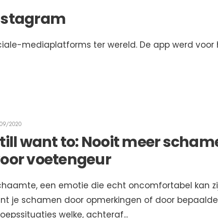
instagram
iale-mediaplatforms ter wereld. De app werd voor 
/09/2020
till want to: Nooit meer scha
oor voetengeur
chaamte, een emotie die echt oncomfortabel kan zij
unt je schamen door opmerkingen of door bepaald
oepssituaties welke, achteraf
...