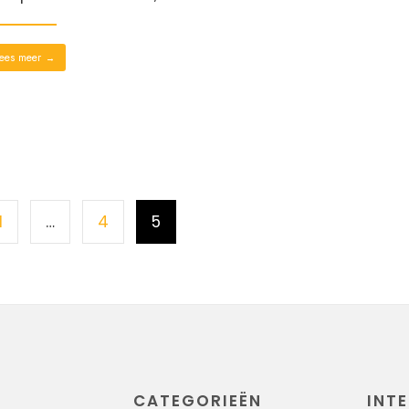
ees meer
→
1
…
4
5
CATEGORIEËN
INTE