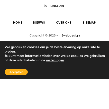
LINKEDIN
HOME
NIEUWS
OVER ONS
SITEMAP
Copyright ©
2026
-
In2webdesign
We gebruiken cookies om je de beste ervaring op onze site te
bieden.
Je kunt meer informatie vinden over welke cookies we gebruiken
of deze uitschakelen in de
instellingen
.
Accepteer
Fatal error
: Allowed memory size of 805306368
bytes exhausted (tried to allocate 20480 bytes) in
/var/www/vhosts/stillwantto.be/httpdocs/wp-