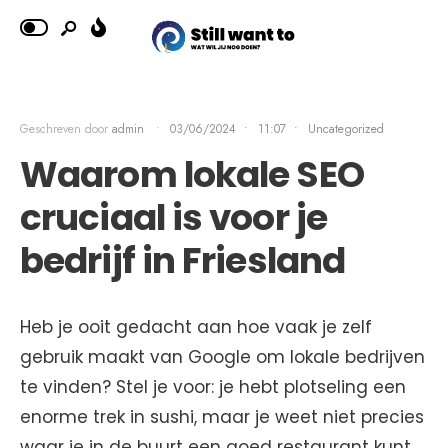
Geschreven door
admin
•
03/06/2024
•
11:07
•
Uncategorized
Waarom lokale SEO
cruciaal is voor je
bedrijf in Friesland
Heb je ooit gedacht aan hoe vaak je zelf
gebruik maakt van Google om lokale bedrijven
te vinden? Stel je voor: je hebt plotseling een
enorme trek in sushi, maar je weet niet precies
waar je in de buurt een goed restaurant kunt